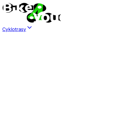
Cyklotrasy
Šumava
Kvilda
Srní
Modrava
Prášily
Plánovač
Kudy na…
Brdy
Česká Kanada
Jizerské hory
Krkonoše
Harrachov
Rokytnice n. Jizerou
Krušné hory