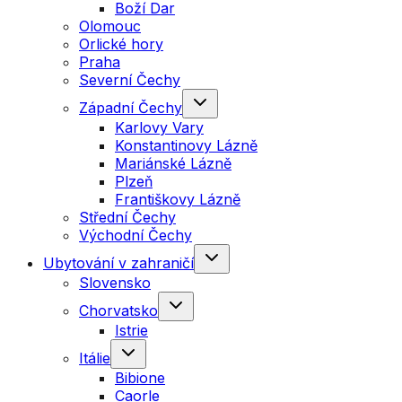
Boží Dar
Olomouc
Orlické hory
Praha
Severní Čechy
Západní Čechy
Karlovy Vary
Konstantinovy Lázně
Mariánské Lázně
Plzeň
Františkovy Lázně
Střední Čechy
Východní Čechy
Ubytování v zahraničí
Slovensko
Chorvatsko
Istrie
Itálie
Bibione
Caorle