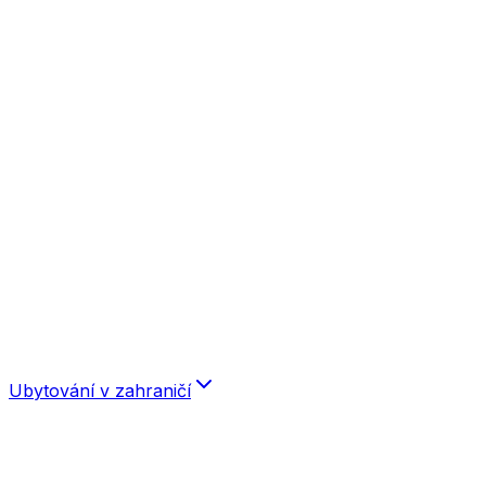
Špindlerův Mlýn
Krušné hory
Boží Dar
Olomouc
Orlické hory
Praha
Severní Čechy
Západní Čechy
Karlovy Vary
Konstantinovy Lázně
Mariánské Lázně
Plzeň
Františkovy Lázně
Střední Čechy
Východní Čechy
Ubytování v zahraničí
Slovensko
Chorvatsko
Istrie