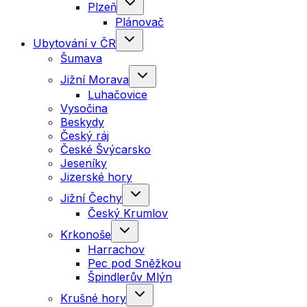
Plzeň
Plánovač
Ubytování v ČR
Šumava
Jižní Morava
Luhačovice
Vysočina
Beskydy
Český ráj
České Švýcarsko
Jeseníky
Jizerské hory
Jižní Čechy
Český Krumlov
Krkonoše
Harrachov
Pec pod Sněžkou
Špindlerův Mlýn
Krušné hory