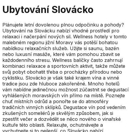
Ubytování Slovácko
Plánujete letní dovolenou plnou odpočinku a pohody?
Ubytování na Slovácku nabízí vhodné prostředí pro
relaxaci i načerpání nových sil. Wellness hotely v tomto
malebném regionu jižní Moravy vás potěší bohatou
nabídkou relaxačních služeb. Užijte si saunu, bazén
nebo luxusní masáže, které vám pomohou zbavit se
každodenního stresu. Wellness balíčky často zahrnují
kombinaci relaxace a sportovních aktivit, takže můžete
svůj pobyt obohatit třeba o procházky přírodou nebo
cyklistiku. Slovácko je však také krajem vína a vinné
tradice jsou zde hluboce zakořeněné. Mnoho hotelů
vám nabídne jedinečnou možnost zúčastnit se degustací
vyhlášených moravských vín přímo na místě. Poznejte
chuť místních odrůd a ponořte se do atmosféry
tradičních vinných sklípků. Degustace vín pod vedením
zkušených someliérů je skvělým způsobem, jak si
zpestřit večer a dozvědět se něco nového o vinařské
kultuře této oblasti. Relaxujte, ochutnávejte a
vychutnejte si to nejlepší, co Slovácko nabízí.