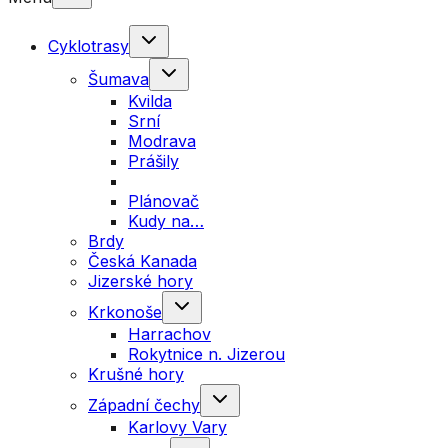
Cyklotrasy
Šumava
Kvilda
Srní
Modrava
Prášily
Plánovač
Kudy na…
Brdy
Česká Kanada
Jizerské hory
Krkonoše
Harrachov
Rokytnice n. Jizerou
Krušné hory
Západní čechy
Karlovy Vary