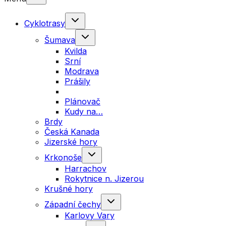
Cyklotrasy
Šumava
Kvilda
Srní
Modrava
Prášily
Plánovač
Kudy na…
Brdy
Česká Kanada
Jizerské hory
Krkonoše
Harrachov
Rokytnice n. Jizerou
Krušné hory
Západní čechy
Karlovy Vary