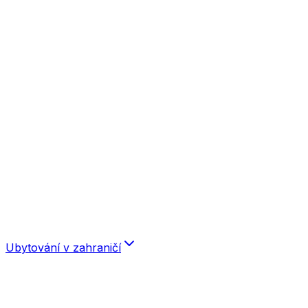
Špindlerův Mlýn
Krušné hory
Boží Dar
Olomouc
Orlické hory
Praha
Severní Čechy
Západní Čechy
Karlovy Vary
Konstantinovy Lázně
Mariánské Lázně
Plzeň
Františkovy Lázně
Střední Čechy
Východní Čechy
Ubytování v zahraničí
Slovensko
Chorvatsko
Istrie