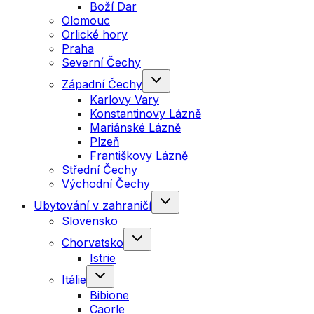
Boží Dar
Olomouc
Orlické hory
Praha
Severní Čechy
Západní Čechy
Karlovy Vary
Konstantinovy Lázně
Mariánské Lázně
Plzeň
Františkovy Lázně
Střední Čechy
Východní Čechy
Ubytování v zahraničí
Slovensko
Chorvatsko
Istrie
Itálie
Bibione
Caorle