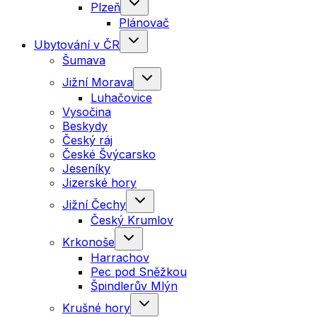
Plzeň
Plánovač
Ubytování v ČR
Šumava
Jižní Morava
Luhačovice
Vysočina
Beskydy
Český ráj
České Švýcarsko
Jeseníky
Jizerské hory
Jižní Čechy
Český Krumlov
Krkonoše
Harrachov
Pec pod Sněžkou
Špindlerův Mlýn
Krušné hory