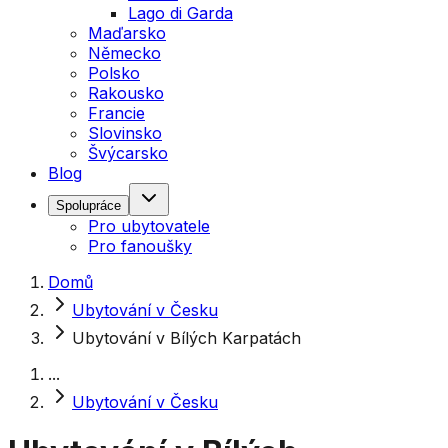
Lago di Garda
Maďarsko
Německo
Polsko
Rakousko
Francie
Slovinsko
Švýcarsko
Blog
Spolupráce
Pro ubytovatele
Pro fanoušky
Domů
Ubytování v Česku
Ubytování v Bílých Karpatách
...
Ubytování v Česku