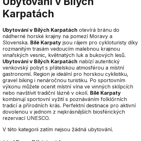
Ubytování v Bílých
Karpatách
Ubytování v Bílých Karpatách
otevírá bránu do
nádherné horské krajiny na pomezí Moravy a
Slovenska.
Bílé Karpaty
jsou rájem pro cykloturisty díky
rozmanitým trasám vedoucím malebnou krajinou
vinařských vesnic, květnatých luk a bukových lesů.
Ubytování v Bílých Karpatách
nabízí autentický
venkovský pobyt s přátelskou atmosférou a místní
gastronomií. Region je ideální pro horskou cyklistiku,
gravel biking i nenáročnou turistiku. Po sportovním
výkonu můžete ocenit místní vína ve vinných sklípcích
nebo navštívit tradiční lázně v okolí.
Bílé Karpaty
kombinují sportovní vyžití s poznáváním folklórních
tradicí a přírodních krás. Perfektní destinace pro aktivní
dovolenou v jednom z nejkrásnějších biosférických
rezervací UNESCO.
V této kategorii zatím nejsou žádná ubytování.