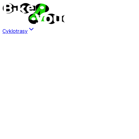
Cyklotrasy
Šumava
Kvilda
Srní
Modrava
Prášily
Plánovač
Kudy na…
Brdy
Česká Kanada
Jizerské hory
Krkonoše
Harrachov
Rokytnice n. Jizerou
Krušné hory