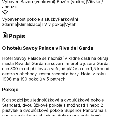
Vybavení
Bazén (venkovní)
|
Bazén (vnitřní)
|
Vířivka /
Jacuzzi
Vybavenost pokoje a služby
Parkování
zdarma
|
Klimatizace
|
TV v pokoji
|
Výtah
Popis
O hotelu Savoy Palace v Riva del Garda
Hotel Savoy Palace se nachází v klidné části na okraji
města Riva del Garda na severním břehu jezera Garda,
cca 300 m od přístavu a veřejné pláže a cca 1,5 km od
centra s obchody, restauracemi a bary. Hotel z roku
1998 má 190 pokojů v 5 patrech.
Pokoje
K dispozici jsou jednolůžkové a dvoulůžkové pokoje
Standard, dvoulůžkové pokoje s možností 1 nebo 2
přistýlek a dvoulůžkové pokoje Superior Panorama s
panoramatickým výhledem. Pokoje pro pohybově