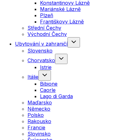
Konstantinovy Lázně
Mariánské Lázně
Plzeň
Františkovy Lázně
Střední Čechy
Východní Čechy
Ubytování v zahraničí
Slovensko
Chorvatsko
Istrie
Itálie
Bibione
Caorle
Lago di Garda
Maďarsko
Německo
Polsko
Rakousko
Francie
Slovinsko