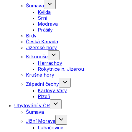
Šumava
Kvilda
Srní
Modrava
Prášily
Brdy
Česká Kanada
Jizerské hory
Krkonoše
Harrachov
Rokytnice n. Jizerou
Krušné hory
Západní čechy
Karlovy Vary
Plzeň
Ubytování v ČR
Šumava
Jižní Morava
Luhačovice