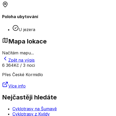
Poloha ubytování
U jezera
Mapa lokace
Načítám mapu...
Zpět na výpis
6 364
Kč
/ 3 noci
Přes
České Kormidlo
Více info
Nejčastěji hledáte
Cyklotrasy na Šumavě
Cyklotrasy z Kvildy