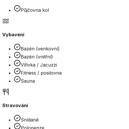
Půjčovna kol
Vybavení
Bazén (venkovní)
Bazén (vnitřní)
Vířivka / Jacuzzi
Fitness / posilovna
Sauna
Stravování
Snídaně
Polopenze