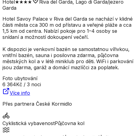
Hotel
★★★★
Riva del Garda, Lago di Garda/jezero
Garda
Hotel Savoy Palace v Riva del Garda se nachází v klidné
části města cca 300 m od přístavu a veřejné pláže a cca
1,5 km od centra. Nabízí pokoje pro 1–4 osoby se
snídaní a možností dokoupení večeří.
K dispozici je venkovní bazén se samostatnou vířivkou,
vnitřní bazén, sauna i posilovna zdarma, půjčovna
městských kol a v létě miniklub pro děti. WiFi i parkování
jsou zdarma, garáž a domácí mazlíčci za poplatek.
Foto ubytování
6 364
Kč
/ 3 noci
Více info
Přes partnera
České Kormidlo
Cyklistická vybavenost
Půjčovna kol