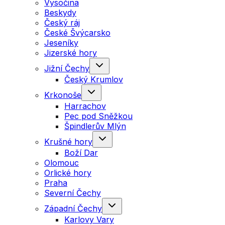
Vysočina
Beskydy
Český ráj
České Švýcarsko
Jeseníky
Jizerské hory
Jižní Čechy
Český Krumlov
Krkonoše
Harrachov
Pec pod Sněžkou
Špindlerův Mlýn
Krušné hory
Boží Dar
Olomouc
Orlické hory
Praha
Severní Čechy
Západní Čechy
Karlovy Vary