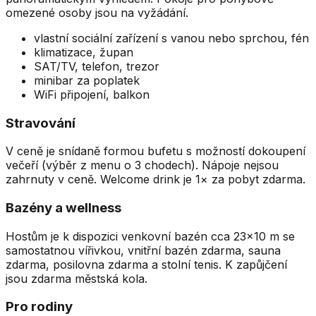
omezené osoby jsou na vyžádání.
vlastní sociální zařízení s vanou nebo sprchou, fén
klimatizace, župan
SAT/TV, telefon, trezor
minibar za poplatek
WiFi připojení, balkon
Stravování
V ceně je snídaně formou bufetu s možností dokoupení
večeří (výběr z menu o 3 chodech). Nápoje nejsou
zahrnuty v ceně. Welcome drink je 1× za pobyt zdarma.
Bazény a wellness
Hostům je k dispozici venkovní bazén cca 23×10 m se
samostatnou vířivkou, vnitřní bazén zdarma, sauna
zdarma, posilovna zdarma a stolní tenis. K zapůjčení
jsou zdarma městská kola.
Pro rodiny