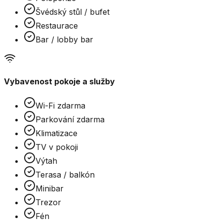
Švédský stůl / bufet
Restaurace
Bar / lobby bar
Vybavenost pokoje a služby
Wi-Fi zdarma
Parkování zdarma
Klimatizace
TV v pokoji
Výtah
Terasa / balkón
Minibar
Trezor
Fén