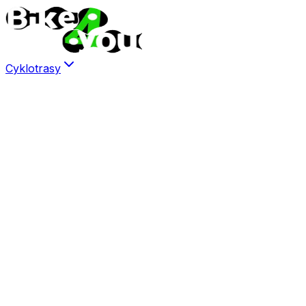
Cyklotrasy
Šumava
Kvilda
Srní
Modrava
Prášily
Brdy
Česká Kanada
Jizerské hory
Krkonoše
Harrachov
Rokytnice n. Jizerou
Krušné hory
Západní čechy
Karlovy Vary
Plzeň