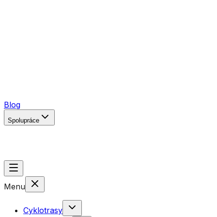
Caorle
Lago di Garda
Maďarsko
Německo
Polsko
Rakousko
Francie
Slovinsko
Švýcarsko
Blog
Spolupráce
Pro ubytovatele
Pro fanoušky
Menu
Cyklotrasy